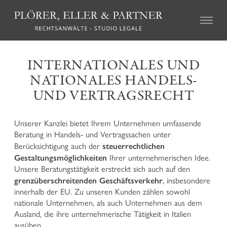
ZIVILRECHT
INTERNATIONALES UND
NATIONALES HANDELS-
Immobilienrecht
Erbschaftsrecht
UND VERTRAGSRECHT
Familienrecht
Haftungsrecht und Schadenersatzrecht
Unserer Kanzlei bietet Ihrem Unternehmen umfassende
Forderungseintreibung und Zwangsvollstreckungen
Beratung in Handels- und Vertragssachen unter
Agrarrecht und Höferecht
steuerrechtlichen
Berücksichtigung auch der
Vereinsrecht und Genossenschaftsrecht
Gestaltungsmöglichkeiten
Ihrer unternehmerischen Idee.
Versicherungsrecht
Unsere Beratungstätigkeit erstreckt sich auch auf den
Arbeitsrecht
grenzüberschreitenden Geschäftsverkehr
, insbesondere
Mediation und alternative Streitbeilegung
innerhalb der EU. Zu unseren Kunden zählen sowohl
nationale Unternehmen, als auch Unternehmen aus dem
STRAFRECHT
Ausland, die ihre unternehmerische Tätigkeit in Italien
ausüben.