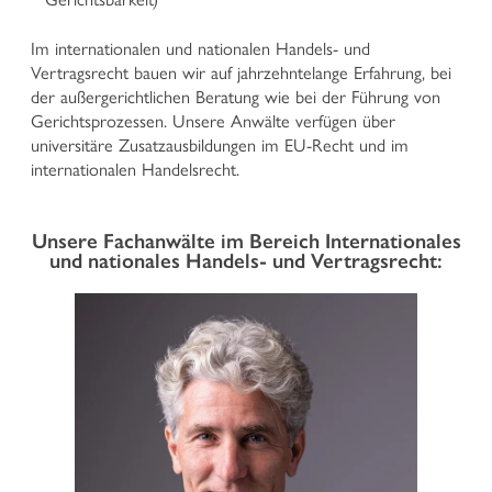
UNTERNEHMENSRECHT
Im internationalen und nationalen Handels- und
Gesellschaftsrecht
Vertragsrecht bauen wir auf jahrzehntelange Erfahrung, bei
Internationales und nationales Handels- und
der außergerichtlichen Beratung wie bei der Führung von
Vertragsrecht
Gerichtsprozessen. Unsere Anwälte verfügen über
Insolvenzrecht und Unternehmenssanierung
universitäre Zusatzausbildungen im EU-Recht und im
Banken- und Finanzrecht
internationalen Handelsrecht.
IP-Rechte (geistiges Eigentum) und Wettbewerbsrecht
Organisationsmodell nach GvD 231/2001
Sortenschutzrecht
Unsere Fachanwälte im Bereich Internationales
Lebensmittelrecht und geschützte Herkunftsangaben
und nationales Handels- und Vertragsrecht:
Datenschutzrecht
Prozessführung und Schiedsverfahren
HOME
Transport- und Speditionsrecht
STEUERRECHT
PROFIL
Vertretung vor Steuergerichten
FACHGEBIETE
Steuerstrafrecht