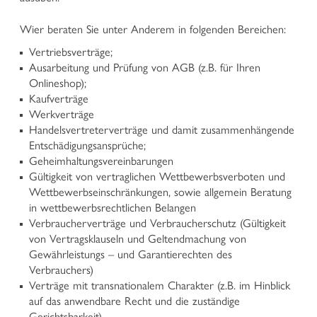
Vertretung und Verteidigung in Strafprozessen
Geltendmachung von Ansprüchen von geschädigten
Wier beraten Sie unter Anderem in folgenden Bereichen:
Personen im Strafprozess
Vertriebsverträge;
Wirtschafts- und Unternehmensstrafrecht
Ausarbeitung und Prüfung von AGB (z.B. für Ihren
Nationaler und europäischer Strafvollzug
Onlineshop);
Jugendstrafrecht
Kaufverträge
Werkverträge
VERWALTUNGSRECHT
Handelsvertreterverträge und damit zusammenhängende
Entschädigungsansprüche;
Urbanistik, Baurecht und Raumordnung und
Geheimhaltungsvereinbarungen
Landschaftsschutz
Gültigkeit von vertraglichen Wettbewerbsverboten und
Enteignungen im öffentlichen Interesse
Wettbewerbseinschränkungen, sowie allgemein Beratung
Verwaltungsstrafen
in wettbewerbsrechtlichen Belangen
Jagd- und Waffenrecht
Verbraucherverträge und Verbraucherschutz (Gültigkeit
Vergaberecht und öffentliche Ausschreibungen
von Vertragsklauseln und Geltendmachung von
Öffentliche Verträge und Konventionen
Gewährleistungs – und Garantierechten des
Vertretung vor dem Rechnungshof
Verbrauchers)
Sonstige verwaltungsrechtliche Angelegenheiten
Verträge mit transnationalem Charakter (z.B. im Hinblick
auf das anwendbare Recht und die zuständige
Gerichtsbarkeit)