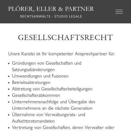
ZIVILRECHT
GESELLSCHAFTSRECHT
Immobilienrecht
Erbschaftsrecht
Unsre Kanzlei ist Ihr kompetenter Ansprechpartner für:
Familienrecht
Gründungen von Gesellschaften und
Haftungsrecht und Schadenersatzrecht
Satzungsabänderungen
Forderungseintreibung und Zwangsvollstreckungen
Umwandlungen und Fusionen
Agrarrecht und Höferecht
Betriebsabtretungen
Vereinsrecht und Genossenschaftsrecht
Abtretung von Gesellschafterbeteiligungen
Versicherungsrecht
Gesellschafterabkommen
Arbeitsrecht
Unternehmensnachfolge und Übergabe des
Mediation und alternative Streitbeilegung
Unternehmens an die nächste Generation
Übernahme von Verwaltungsrats- und
Aufsichtsratsmandaten
STRAFRECHT
Vertretung von Gesellschaften, deren Verwalter oder