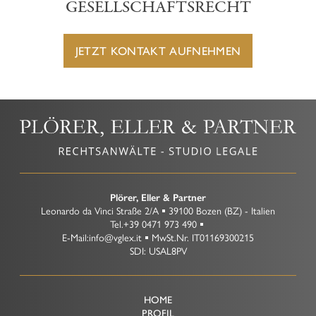
GESELLSCHAFTSRECHT
JETZT KONTAKT AUFNEHMEN
Plörer, Eller & Partner
Leonardo da Vinci Straße 2/A
39100
Bozen
(BZ)
-
Italien
Tel.
+39 0471 973 490
E-Mail:
info@vglex.it
MwSt.Nr.
IT01169300215
SDI: USAL8PV
HOME
PROFIL