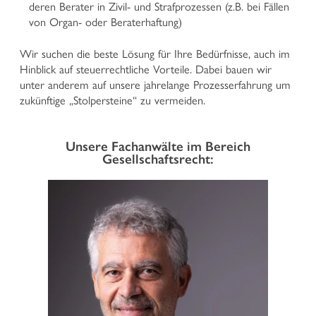
deren Berater in Zivil- und Strafprozessen (z.B. bei Fällen
Vertretung und Verteidigung in Strafprozessen
von Organ- oder Beraterhaftung)
Geltendmachung von Ansprüchen von geschädigten
Personen im Strafprozess
Wir suchen die beste Lösung für Ihre Bedürfnisse, auch im
Wirtschafts- und Unternehmensstrafrecht
Hinblick auf steuerrechtliche Vorteile. Dabei bauen wir
Nationaler und europäischer Strafvollzug
unter anderem auf unsere jahrelange Prozesserfahrung um
Jugendstrafrecht
zukünftige „Stolpersteine“ zu vermeiden.
VERWALTUNGSRECHT
Unsere Fachanwälte im Bereich
Urbanistik, Baurecht und Raumordnung und
Gesellschaftsrecht:
Landschaftsschutz
Enteignungen im öffentlichen Interesse
Verwaltungsstrafen
Jagd- und Waffenrecht
Vergaberecht und öffentliche Ausschreibungen
Öffentliche Verträge und Konventionen
Vertretung vor dem Rechnungshof
Sonstige verwaltungsrechtliche Angelegenheiten