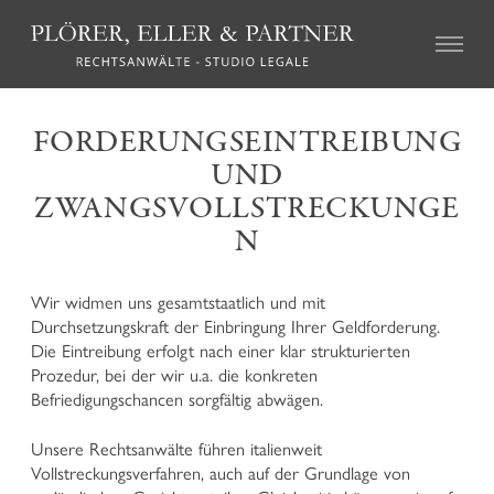
ZIVILRECHT
FORDERUNGSEINTREIBUNG
UND
Immobilienrecht
Erbschaftsrecht
ZWANGSVOLLSTRECKUNGE
Familienrecht
N
Haftungsrecht und Schadenersatzrecht
Forderungseintreibung und Zwangsvollstreckungen
Agrarrecht und Höferecht
Wir widmen uns gesamtstaatlich und mit
Vereinsrecht und Genossenschaftsrecht
Durchsetzungskraft der Einbringung Ihrer Geldforderung.
Versicherungsrecht
Die Eintreibung erfolgt nach einer klar strukturierten
Arbeitsrecht
Prozedur, bei der wir u.a. die konkreten
Mediation und alternative Streitbeilegung
Befriedigungschancen sorgfältig abwägen.
Unsere Rechtsanwälte führen italienweit
STRAFRECHT
Vollstreckungsverfahren, auch auf der Grundlage von