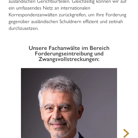
ausländischen Gerichtsurteilen. Gleichzeitig können wir auf
Vertretung und Verteidigung in Strafprozessen
ein umfassendes Netz an internationalen
Geltendmachung von Ansprüchen von geschädigten
Korrespondenzanwälten zurückgreifen, um Ihre Forderung
Personen im Strafprozess
gegenüber ausländischen Schuldnern effizient und zeitnah
Wirtschafts- und Unternehmensstrafrecht
durchzusetzen.
Nationaler und europäischer Strafvollzug
Jugendstrafrecht
Unsere Fachanwälte im Bereich
Forderungseintreibung und
VERWALTUNGSRECHT
Zwangsvollstreckungen:
Urbanistik, Baurecht und Raumordnung und
Landschaftsschutz
Enteignungen im öffentlichen Interesse
Verwaltungsstrafen
Jagd- und Waffenrecht
Vergaberecht und öffentliche Ausschreibungen
Öffentliche Verträge und Konventionen
Vertretung vor dem Rechnungshof
Sonstige verwaltungsrechtliche Angelegenheiten