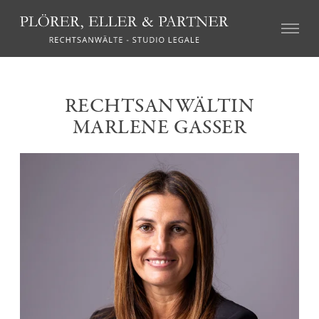
ZIVILRECHT
RECHTSANWÄLTIN
Immobilienrecht
MARLENE GASSER
Erbschaftsrecht
Familienrecht
Haftungsrecht und Schadenersatzrecht
Forderungseintreibung und Zwangsvollstreckungen
Agrarrecht und Höferecht
Vereinsrecht und Genossenschaftsrecht
Versicherungsrecht
Arbeitsrecht
Mediation und alternative Streitbeilegung
STRAFRECHT